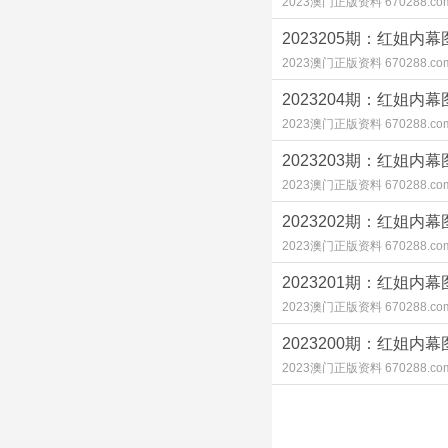
2023澳门正版资料 670288.co
2023205期：红姐内幕
2023澳门正版资料 670288.co
2023204期：红姐内幕
2023澳门正版资料 670288.co
2023203期：红姐内幕
2023澳门正版资料 670288.co
2023202期：红姐内幕
2023澳门正版资料 670288.co
2023201期：红姐内幕
2023澳门正版资料 670288.co
2023200期：红姐内幕
2023澳门正版资料 670288.co