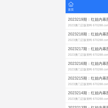
首页
2023219期：红姐内幕
2023澳门正版资料 670288.co
2023218期：红姐内幕
2023澳门正版资料 670288.co
2023217期：红姐内幕
2023澳门正版资料 670288.co
2023216期：红姐内幕
2023澳门正版资料 670288.co
2023215期：红姐内幕
2023澳门正版资料 670288.co
2023214期：红姐内幕
2023澳门正版资料 670288.co
2023213期：红姐内幕