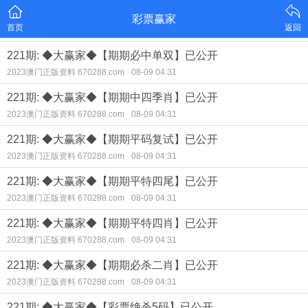
彩票赢家
首页
返回
221期: ◆大赢家◆【期期必中单双】已公开
2023澳门正版资料 670288.com
08-09 04:31
221期: ◆大赢家◆【期期中四季肖】已公开
2023澳门正版资料 670288.com
08-09 04:31
221期: ◆大赢家◆【期期平码复试】已公开
2023澳门正版资料 670288.com
08-09 04:31
221期: ◆大赢家◆【期期平特四尾】已公开
2023澳门正版资料 670288.com
08-09 04:31
221期: ◆大赢家◆【期期平特四肖】已公开
2023澳门正版资料 670288.com
08-09 04:31
221期: ◆大赢家◆【期期必杀二肖】已公开
2023澳门正版资料 670288.com
08-09 04:31
221期: ◆大赢家◆【彩票绝杀5码】已公开