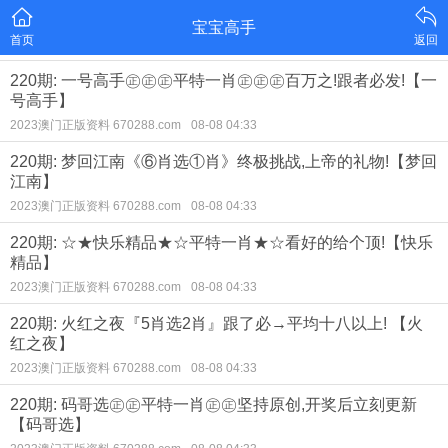
宝宝高手
首页
返回
220期: 一号高手㊣㊣㊣平特一肖㊣㊣㊣百万之!跟者必发!【一
号高手】
2023澳门正版资料 670288.com
08-08 04:33
220期: 梦回江南《⑥肖选①肖》终极挑战,上帝的礼物!【梦回
江南】
2023澳门正版资料 670288.com
08-08 04:33
220期: ☆★快乐精品★☆平特一肖★☆看好的给个顶!【快乐
精品】
2023澳门正版资料 670288.com
08-08 04:33
220期: 火红之夜『5肖选2肖』跟了必→平均十八以上! 【火
红之夜】
2023澳门正版资料 670288.com
08-08 04:33
220期: 码哥选㊣㊣平特一肖㊣㊣坚持原创,开奖后立刻更新
【码哥选】