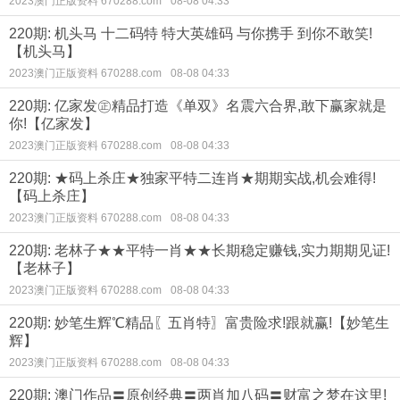
2023澳门正版资料 670288.com
08-08 04:33
220期: 机头马 十二码特 特大英雄码 与你携手 到你不敢笑!
【机头马】
2023澳门正版资料 670288.com
08-08 04:33
220期: 亿家发㊣精品打造《单双》名震六合界,敢下赢家就是
你!【亿家发】
2023澳门正版资料 670288.com
08-08 04:33
220期: ★码上杀庄★独家平特二连肖★期期实战,机会难得!
【码上杀庄】
2023澳门正版资料 670288.com
08-08 04:33
220期: 老林子★★平特一肖★★长期稳定赚钱,实力期期见证!
【老林子】
2023澳门正版资料 670288.com
08-08 04:33
220期: 妙笔生辉℃精品〖五肖特〗富贵险求!跟就赢!【妙笔生
辉】
2023澳门正版资料 670288.com
08-08 04:33
220期: 澳门作品〓原创经典〓两肖加八码〓财富之梦在这里!